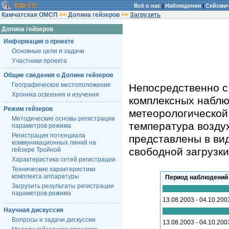
Всё о нас
|
Наблюдения
|
Сейсми
Камчатская ОМСП
>>
Долина гейзеров
>>
Загрузить
Долина гейзеров
Информация о проекте
Основные цели и задачи
Участники проекта
Общие сведения о Долине гейзеров
Географическое местоположение
Непосредственно с
Хроника освоения и изучения
комплексных наблю
Режим гейзеров
метеорологической
Методические основы регистрации
температура воздух
параметров режима
Регистрация потенциала
представлены в вид
коммуникационных линий на
свободной загрузки
гейзере Тройной
Характеристика сетей регистрации
Технические характеристики
комплекта аппаратуры
Период наблюдений
Загрузить результаты регистрации
параметров режима
13.08.2003 - 04.10.200
Научная дискуссия
Вопросы и задачи дискуссии
13.08.2003 - 04.10.200