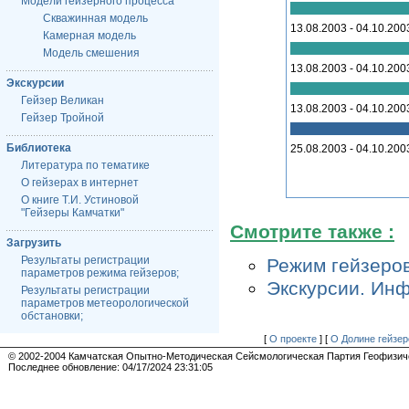
Модели гейзерного процесса
Скважинная модель
13.08.2003 - 04.10.200
Камерная модель
Модель смешения
13.08.2003 - 04.10.200
Экскурсии
Гейзер Великан
13.08.2003 - 04.10.200
Гейзер Тройной
Библиотека
25.08.2003 - 04.10.200
Литература по тематике
О гейзерах в интернет
О книге Т.И. Устиновой
"Гейзеры Камчатки"
Смотрите также :
Загрузить
Результаты регистрации
Режим гейзеров
параметров режима гейзеров;
Экскурсии. Инф
Результаты регистрации
параметров метеорологической
обстановки;
[
О проекте
] [
О Долине гейзер
© 2002-2004 Камчатская Опытно-Методическая Сейсмологическая Партия Геофизич
Последнее обновление:
04/17/2024 23:31:05